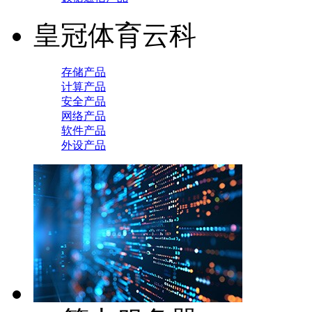
皇冠体育云科
存储产品
计算产品
安全产品
网络产品
软件产品
外设产品