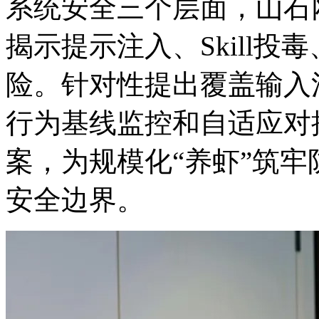
系统安全三个层面，
揭示提示注入、Skill投毒
险。针对性提出覆盖输入清洗
行为基线监控和自适应对
案，为规模化“养虾”筑
安全边界。