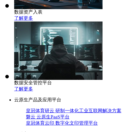
数据资产入表
了解更多
数据安全管控平台
了解更多
云原生产品及应用平台
皇冠体育研云 研制一体化工业互联网解决方案
磐云 云原生PaaS平台
皇冠体育云印 数字化文印管理平台