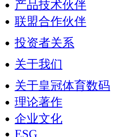
产品技术伙伴
联盟合作伙伴
投资者关系
关于我们
关于皇冠体育数码
理论著作
企业文化
ESG