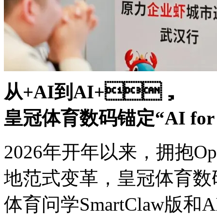
从+AI到AI+，
皇冠体育数码锚定“AI for 
2026年开年以来，拥抱
地范式变革，皇冠体
体育问学SmartClaw版和AI