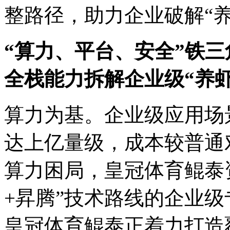
整路径，助力企业破解“
“算力、平台、安全”铁三
全栈能力拆解企业级“养
算力为基。企业级应用场景下
达上亿量级，成本较
算力困局，皇冠体育
+昇腾”技术路线的企业级专
皇冠体育鲲泰正着力打造