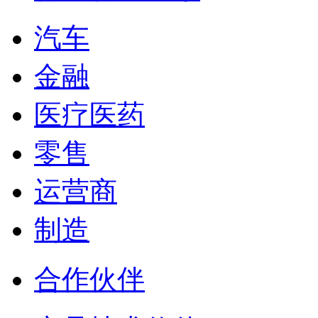
汽车
金融
医疗医药
零售
运营商
制造
合作伙伴