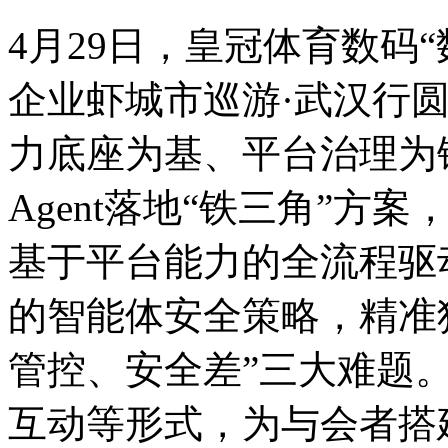
4月29日，皇冠体育数
企业虾城市巡游·武汉行
力底座为基、平台治理为
Agent落地“铁三角”方案
基于平台能力的全流程驱动
的智能体安全策略，精准
管控、安全差”三大难题
互动等形式，为与会