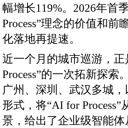
幅增长119%。2026年首季
Process”理念的价值和前瞻性
化落地再提速。
近一个月的城市巡游，正
Process”的一次拓新探索。
广州、深圳、武汉多城
形式，将“AI for Pr
景，给出了企业级智能